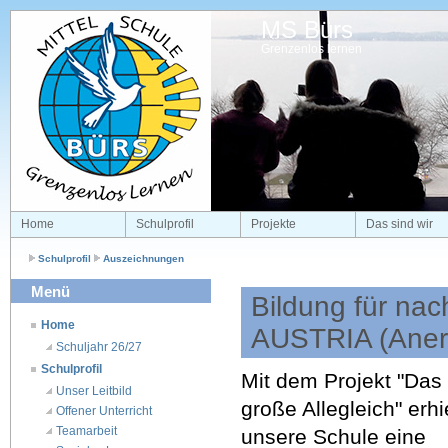
MS Bürs
Grenzenlos lernen
Home
Schulprofil
Projekte
Das sind wir
Schulprofil
Auszeichnungen
Menü
Bildung für na
Home
AUSTRIA (Aner
Schuljahr 26/27
Schulprofil
Mit dem Projekt "Das
Unser Leitbild
große Allegleich" erhi
Offener Unterricht
Teamarbeit
unsere Schule eine